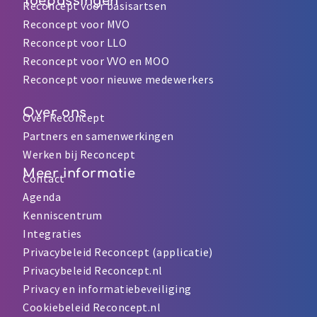
Toepassingen
Reconcept voor basisartsen
Reconcept voor MVO
Reconcept voor LLO
Reconcept voor VVO en MOO
Reconcept voor nieuwe medewerkers
Over ons
Over Reconcept
Partners en samenwerkingen
Werken bij Reconcept
Meer informatie
Contact
Agenda
Kenniscentrum
Integraties
Privacybeleid Reconcept (applicatie)
Privacybeleid Reconcept.nl
Privacy en informatiebeveiliging
Cookiebeleid Reconcept.nl