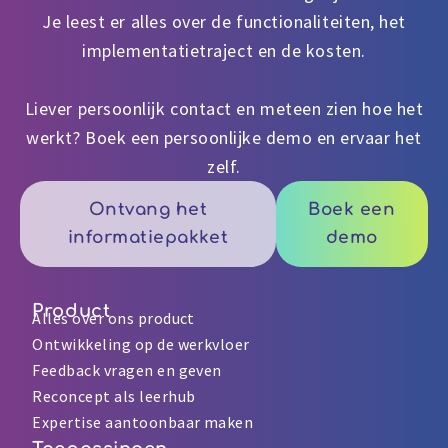
Je leest er alles over de functionaliteiten, het
implementatietraject en de kosten.
Liever persoonlijk contact en meteen zien hoe het
werkt? Boek een persoonlijke demo en ervaar het
zelf.
Ontvang het
Boek een
informatiepakket
demo
Product
Alles over ons product
Ontwikkeling op de werkvloer
Feedback vragen en geven
Reconcept als leerhub
Expertise aantoonbaar maken