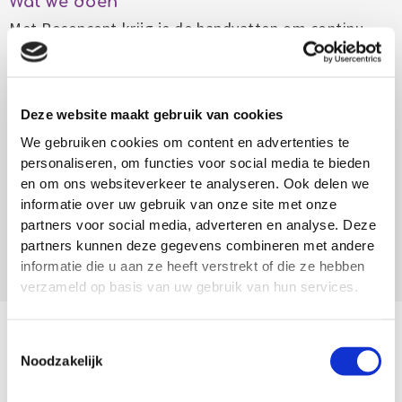
Wat we doen
Met Reconcept krijg je de handvatten om continu
aan je ontwikkeling als zorgprofessional te werken.
Via een persoonlijk portfolio verbinden we je
dagelijkse werk direct met je persoonlijke groei. We
Deze website maakt gebruik van cookies
helpen je om waardevolle leermomenten te
We gebruiken cookies om content en advertenties te
herkennen in de ervaringen die je elke dag opdoet.
personaliseren, om functies voor social media te bieden
Deze momenten leggen we vast, maken we
en om ons websiteverkeer te analyseren. Ook delen we
informatie over uw gebruik van onze site met onze
inzichtelijk en laten we valideren. Zo word en blijf je
partners voor social media, adverteren en analyse. Deze
bekwaam, maak je nieuwe competenties zichtbaar en
partners kunnen deze gegevens combineren met andere
groei je in lijn met de praktijk en de actuele
informatie die u aan ze heeft verstrekt of die ze hebben
zorgvraag.
verzameld op basis van uw gebruik van hun services.
Toestemmingsselectie
Noodzakelijk