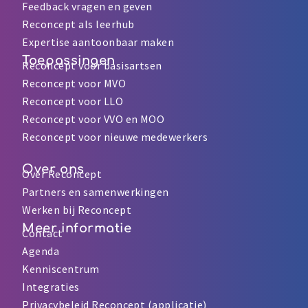
Feedback vragen en geven
Reconcept als leerhub
Expertise aantoonbaar maken
Toepassingen
Reconcept voor basisartsen
Reconcept voor MVO
Reconcept voor LLO
Reconcept voor VVO en MOO
Reconcept voor nieuwe medewerkers
Over ons
Over Reconcept
Partners en samenwerkingen
Werken bij Reconcept
Meer informatie
Contact
Agenda
Kenniscentrum
Integraties
Privacybeleid Reconcept (applicatie)