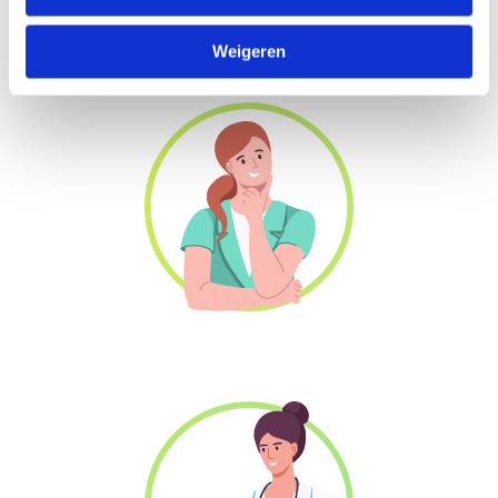
Je leest meer over de specifieke voordelen van
Reconcept voor jouw rol als:
Weigeren
Lerende