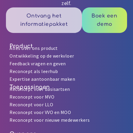
zelf.
Ontvang het
Boek een
informatiepakket
demo
Product
Alles over ons product
Ontwikkeling op de werkvloer
Feedback vragen en geven
Reconcept als leerhub
Expertise aantoonbaar maken
Toepassingen
Reconcept voor basisartsen
Reconcept voor MVO
Reconcept voor LLO
Reconcept voor VVO en MOO
Reconcept voor nieuwe medewerkers