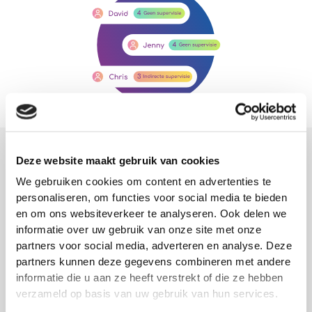
Verbind de theorie met jouw praktijk
Deze website maakt gebruik van cookies
Je voegt eenvoudig eigen trainingen, video’s of
We gebruiken cookies om content en advertenties te
instructies toe die relevant zijn voor jouw specifieke
personaliseren, om functies voor social media te bieden
afdeling. Zo bereiden lerenden zich op elk moment
en om ons websiteverkeer te analyseren. Ook delen we
voor op een handeling of frissen ze hun kennis op,
informatie over uw gebruik van onze site met onze
juist als ze even niet aan het bed staan.
partners voor social media, adverteren en analyse. Deze
partners kunnen deze gegevens combineren met andere
Door onze samenwerking met DUTCH krijgt ook
informatie die u aan ze heeft verstrekt of die ze hebben
gesimuleerde praktijk een plek in Reconcept.
verzameld op basis van uw gebruik van hun services.
Hierdoor oefenen lerenden hun vaardigheden en