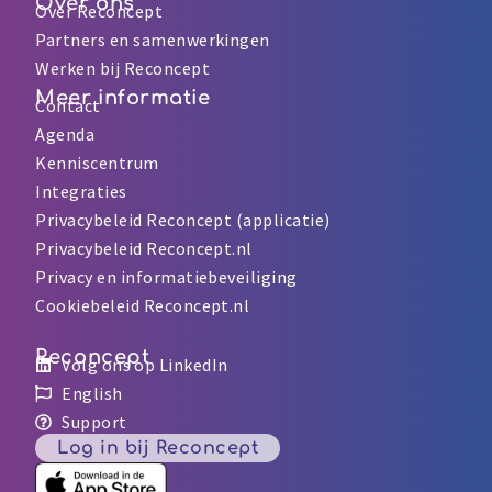
Over ons
Over Reconcept
Partners en samenwerkingen
Werken bij Reconcept
Meer informatie
Contact
Agenda
Kenniscentrum
Integraties
Privacybeleid Reconcept (applicatie)
Privacybeleid Reconcept.nl
Privacy en informatiebeveiliging
Cookiebeleid Reconcept.nl
Reconcept
Volg ons op LinkedIn
English
Support
Log in bij Reconcept