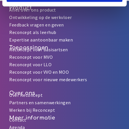
Product
Alles over ons product
Ontwikkeling op de werkvloer
Feedback vragen en geven
Reconcept als leerhub
Expertise aantoonbaar maken
Toepassingen
Reconcept voor basisartsen
Reconcept voor MVO
Reconcept voor LLO
Reconcept voor VVO en MOO
Reconcept voor nieuwe medewerkers
Over ons
Over Reconcept
Partners en samenwerkingen
Werken bij Reconcept
Meer informatie
Contact
Agenda