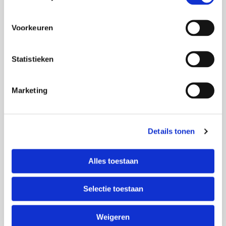
Voorkeuren
Statistieken
Reconcept
voor
VVO en MOO
Marketing
Details tonen
Alles toestaan
Selectie toestaan
Reconcept voor
nieuwe medewerkers
Weigeren