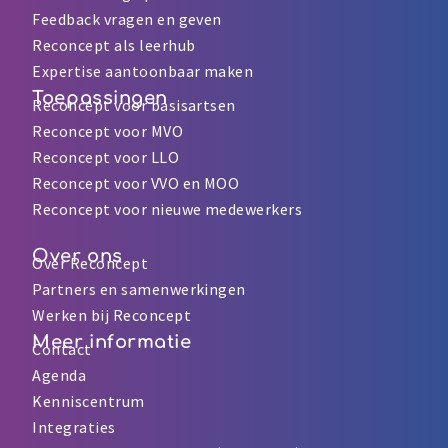
Feedback vragen en geven
Reconcept als leerhub
Expertise aantoonbaar maken
Toepassingen
Reconcept voor basisartsen
Reconcept voor MVO
Reconcept voor LLO
Reconcept voor VVO en MOO
Reconcept voor nieuwe medewerkers
Over ons
Over Reconcept
Partners en samenwerkingen
Werken bij Reconcept
Meer informatie
Contact
Agenda
Kenniscentrum
Integraties