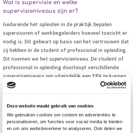
Wat is supervisie en welke
supervisieniveaus zijn er?
Gedurende het opleiden in de praktijk bepalen
supervisoren of werkbegeleiders hoeveel toezicht er
nodig is. Dit gebeurt op basis van het vertrouwen dat
zij hebben in de student of professional in opleiding.
Dit noemen we het supervisieniveau. De student of
professional in opleiding doorloopt verschillende
supervisieniveaus om uiteindelijk een EPA te kunnen
afronden. Er worden vijf niveaus van supervisie
onderscheiden:
Deze website maakt gebruik van cookies
1.Observeren
We gebruiken cookies om content en advertenties te
2.Zelfstandig uitvoeren met directe supervisie (de
personaliseren, om functies voor social media te bieden
supervisor is fysiek aanwezig in dezelfde kamer)
en om ons websiteverkeer te analyseren. Ook delen we