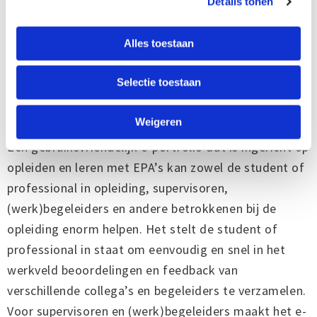
Details tonen
De ene student of professional kan eerder bepaalde
verantwoordelijkheid dragen, terwijl dat voor een
Alles toestaan
ander langer kan duren.
Selectie toestaan
Het belang van een e-portfolio voor EPA-
gericht opleiden
Weigeren
Een gebruiksvriendelijk e-portfolio dat is ingericht op
opleiden en leren met EPA’s kan zowel de student of
professional in opleiding, supervisoren,
(werk)begeleiders en andere betrokkenen bij de
opleiding enorm helpen. Het stelt de student of
professional in staat om eenvoudig en snel in het
werkveld beoordelingen en feedback van
verschillende collega’s en begeleiders te verzamelen.
Voor supervisoren en (werk)begeleiders maakt het e-